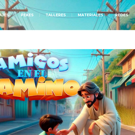
AJES
PEKES
TALLERES
MATERIALES
REDES