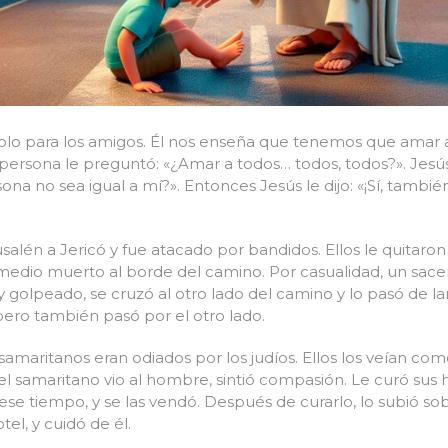
olo para los amigos. Él nos enseña que tenemos que amar a 
ersona le preguntó: «¿Amar a todos… todos, todos?». Jesús 
sona no sea igual a mí?». Entonces Jesús le dijo: «¡Sí, tambi
alén a Jericó y fue atacado por bandidos. Ellos le quitaron
n medio muerto al borde del camino. Por casualidad, un sace
 y golpeado, se cruzó al otro lado del camino y lo pasó de 
 pero también pasó por el otro lado.
samaritanos eran odiados por los judíos. Ellos los veían com
el samaritano vio al hombre, sintió compasión. Le curó sus h
se tiempo, y se las vendó. Después de curarlo, lo subió sobr
el, y cuidó de él.