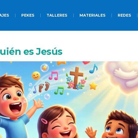
AJES
PEKES
TALLERES
MATERIALES
REDES
uién es Jesús