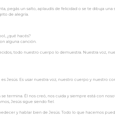
a, pegás un salto, aplaudís de felicidad o se te dibuja una 
ito de alegría.
bol, ¿qué hacés?
 con alguna canción.
cidos, todo nuestro cuerpo lo demuestra. Nuestra voz, nue
s Jesús. Es usar nuestra voz, nuestro cuerpo y nuestro cora
e termina. Él nos creó, nos cuida y siempre está con nosotr
os, Jesús sigue siendo fiel.
bedecer y hablar bien de Jesús. Todo lo que hacemos pued