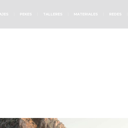
AJES
PEKES
TALLERES
MATERIALES
REDES
A pesar de…