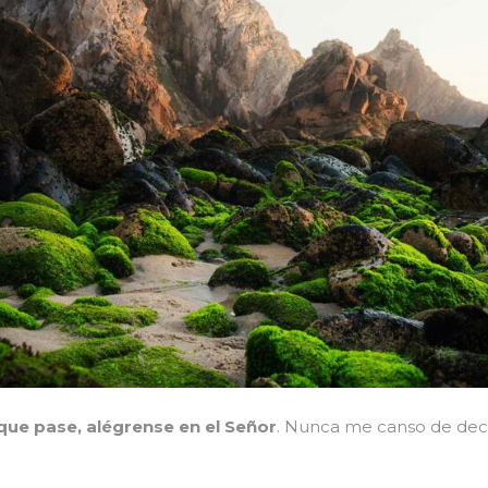
que pase, alégrense en el Señor
. Nunca me canso de decir