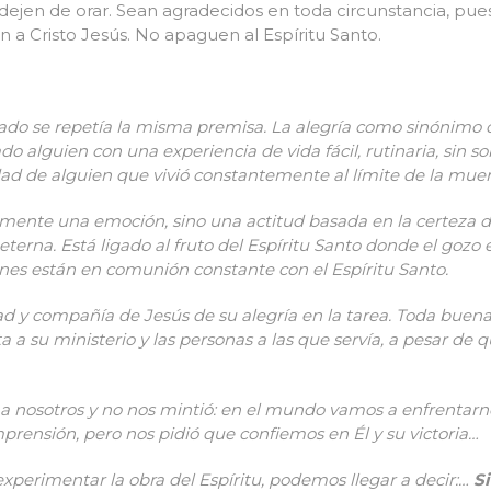
dejen de orar. Sean agradecidos en toda circunstancia, pues
 a Cristo Jesús. No apaguen al Espíritu Santo.
ado se repetía la misma premisa. La alegría como sinónimo de
 alguien con una experiencia de vida fácil, rutinaria, sin sob
d de alguien que vivió constantemente al límite de la muerte 
emente una emoción, sino una actitud basada en la certeza d
eterna. Está ligado al fruto del Espíritu Santo donde el gozo 
enes están en comunión constante con el Espíritu Santo.
d y compañía de Jesús de su alegría en la tarea. Toda buena 
a a su ministerio y las personas a las que servía, a pesar de
, y a nosotros y no nos mintió: en el mundo vamos a enfrentarn
prensión, pero nos pidió que confiemos en Él y su victoria…
xperimentar la obra del Espíritu, podemos llegar a decir:…
S