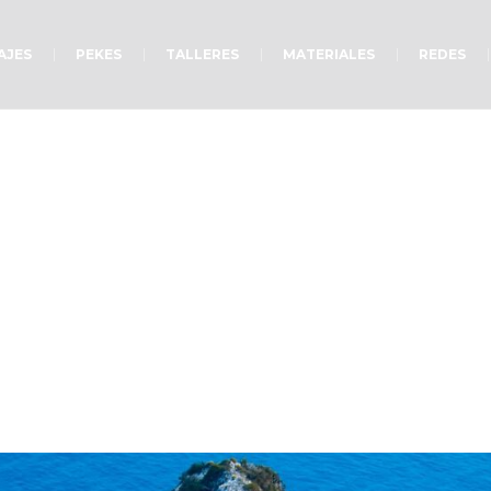
AJES
PEKES
TALLERES
MATERIALES
REDES
A solas con Dios