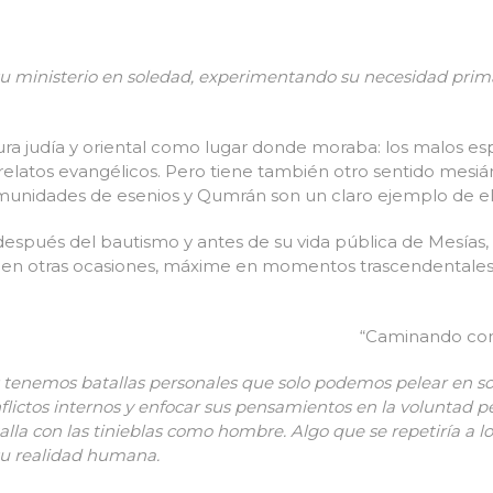
 ministerio en soledad, experimentando su necesidad prima
tura judía y oriental como lugar donde moraba: los malos espí
elatos evangélicos. Pero tiene también otro sentido mesiá
omunidades de esenios y Qumrán son un claro ejemplo de el
spués del bautismo y antes de su vida pública de Mesías, 
 en otras ocasiones, máxime en momentos trascendentales,
“Caminando con
s tenemos batallas personales que solo podemos pelear en so
flictos internos y enfocar sus pensamientos en la voluntad p
alla con las tinieblas como hombre. Algo que se repetiría a lo
su realidad humana.