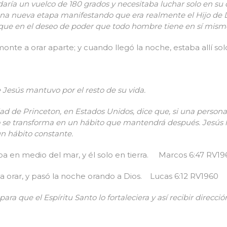
ría un vuelco de 180 grados y necesitaba luchar solo en su d
na nueva etapa manifestando que era realmente el Hijo de Di
 que en el deseo de poder que todo hombre tiene en sí mis
onte a orar aparte; y cuando llegó la noche, estaba allí sol
M
 Jesús mantuvo por el resto de su vida.
ad de Princeton, en Estados Unidos, dice que, si una person
so se transforma en un hábito que mantendrá después. Jesús
un hábito constante.
taba en medio del mar, y él solo en tierra. Marcos 6:47 RV19
 a orar, y pasó la noche orando a Dios. Lucas 6:12 RV1960
para que el Espíritu Santo lo fortaleciera y así recibir direcc