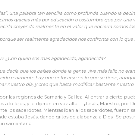
cias”, una palabra tan sencilla como profunda cuando la de
mos gracias más por educación o costumbre que por una va
cirla creyendo realmente en el valor que encierra somos lo
l, porque ser realmente agradecidos nos confronta con lo que
oy? ¿Con quién sos más agradecido, agradecida?
ue decía que los países donde la gente vive más feliz no eran 
ecido realmente hay que enfocarse en lo que se tiene, aunqu
mar nuestro día, y creo que hasta modificar bastante nuestro c
r las regiones de Samaria y Galilea. Al entrar a cierto pueb
a lo lejos, y le dijeron en voz alta: —¡Jesús, Maestro, por Di
nte los sacerdotes. Mientras iban a los sacerdotes, fueron 
e estaba Jesús, dando gritos de alabanza a Dios. Se postró 
 un samaritano.