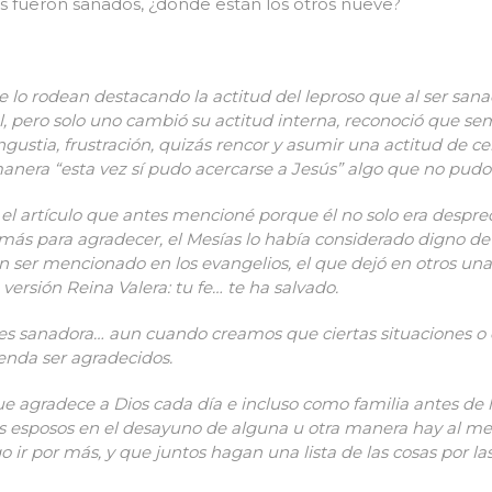
 fueron sanados, ¿dónde están los otros nueve?
e lo rodean destacando la actitud del leproso que al ser sanad
al, pero solo uno cambió su actitud interna, reconoció que 
gustia, frustración, quizás rencor y asumir una actitud de ce
manera “esta vez sí pudo acercarse a Jesús” algo que no pudo
 el artículo que antes mencioné porque él no solo era despr
más para agradecer, el Mesías lo había considerado digno de 
z en ser mencionado en los evangelios, el que dejó en otros
 versión Reina Valera: tu fe… te ha salvado.
 es sanadora… aun cuando creamos que ciertas situaciones o 
enda ser agradecidos.
 agradece a Dios cada día e incluso como familia antes de 
los esposos en el desayuno de alguna u otra manera hay al m
 ir por más, y que juntos hagan una lista de las cosas por l