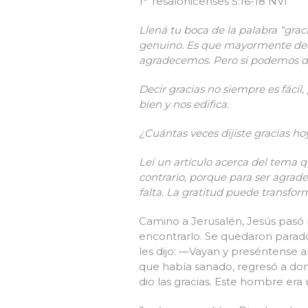
1° Tesalonicenses 5:16-18 NVI
Llená tu boca de la palabra “gra
genuino. Es que mayormente deci
agradecemos. Pero si podemos de
Decir gracias no siempre es fáci
bien y nos edifica.
¿Cuántas veces dijiste gracias h
Leí un artículo acerca del tema q
contrario, porque para ser agrad
falta. La gratitud puede transfor
Camino a Jerusalén, Jesús pasó po
encontrarlo. Se quedaron parados 
les dijo: —Vayan y preséntense a
que había sanado, regresó a dond
dio las gracias. Este hombre era