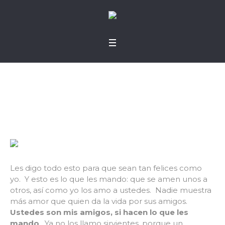
Amigos
Les digo todo esto para que sean tan felices como
yo. Y esto es lo que les mando: que se amen unos a
otros, así como yo los amo a ustedes. Nadie muestra
más amor que quien da la vida por sus amigos.
Ustedes son mis amigos, si hacen lo que les
mando
. Ya no los llamo sirvientes, porque un