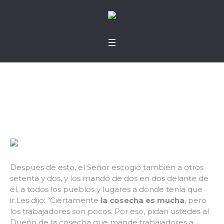
Cambiar la mirada
Después de esto, el Señor escogió también a otros
setenta y dos, y los mandó de dos en dos delante de
él, a todos los pueblos y lugares a donde tenía que
ir.Les dijo: “Ciertamente
la cosecha es mucha
, pero
los trabajadores son pocos. Por eso, pidan ustedes al
Dueño de la cosecha que mande trabajadores a