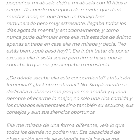
pequeños, mi abuelo dejó a mi abuela con 10 hijos a
cargo… Recuerdo una época de mi vida, que duró
muchos años, en que tenía un trabajo bien
remunerado pero muy estresante, llegaba todos los
días agotada mental y emocionalmente, y
como
nunca pude disimular ante ella mis estados de ánimo
apenas
entraba en casa ella me miraba y decía: “No
estás bien, ¿qué pasó hoy?”. Era inútil tratar de poner
excusas, ella insistía suave pero firme hasta que le
contaba lo que me preocupaba o entristecía.
¿De dónde sacaba ella este conocimiento? ¿Intuición
femenina? ¿Instinto maternal? No. Simplemente se
dedicaba a observarme porque me amaba y quería
siempre ofrecerme lo mejor, no solo una rica comida y
los cuidados elementales sino también su escucha, sus
consejos y aun sus silencios oportunos.
Ella me miraba de una forma diferente, veía lo que
todos los demás no podían ver. Esa capacidad de
observación aguda se extendía hacia los que me