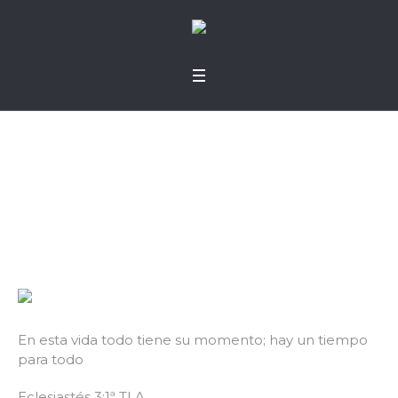
Cambios permanent
es
En esta vida todo tiene su momento; hay un tiempo
para todo
Eclesiastés 3:1ª TLA