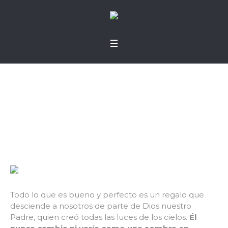
Cambios y estabilida
d
Todo lo que es bueno y perfecto es un regalo que
desciende a nosotros de parte de Dios nuestro
Padre, quien creó todas las luces de los cielos.
Él