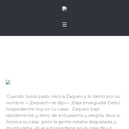
Cerca del más difícil
Cuando Jesús pasó, miró a Zaqueo y lo llamó por su
nombre: « ¡Zaqueo!—le dijo—. ¡Baja enseguida! Debo
hospedarme hoy en tu casa».
Zaqueo bajó
rápidamente y, lleno de entusiasmo y alegría, llevó a
Jesús a su casa;
pero la gente estaba disgustada, y
murmuraba: «Fue a hospedarse en la casa de un