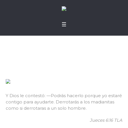
¿Cuál es tu miedo?
Y Dios le contestó: —Podrás hacerlo porque yo estaré
contigo para ayudarte. Derrotarás a los madianitas
como si derrotaras a un solo hombre.
Jueces 6:16 TLA