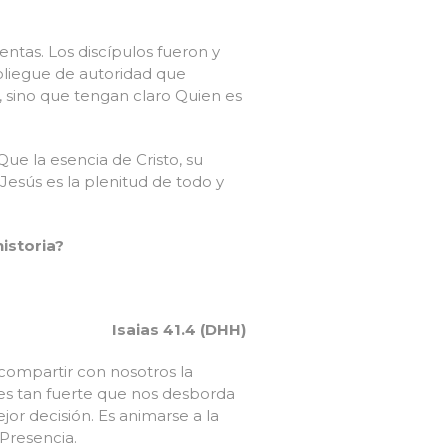
ntas. Los discípulos fueron y
spliegue de autoridad que
, sino que tengan claro Quien es
ue la esencia de Cristo, su
Jesús es la plenitud de todo y
historia?
Isaias 41.4 (DHH)
 compartir con nosotros la
a es tan fuerte que nos desborda
or decisión. Es animarse a la
 Presencia.