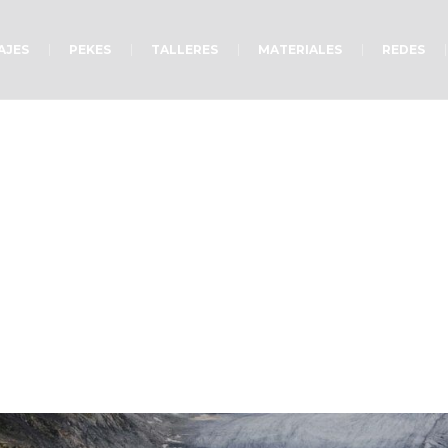
AJES
PEKES
TALLERES
MATERIALES
REDES
epender en las buen