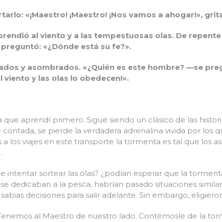
tarlo: «¡Maestro! ¡Maestro! ¡Nos vamos a ahogar!», grit
rendió al viento y a las tempestuosas olas. De repente
 preguntó:
«¿Dónde está su fe?».
rados y asombrados. «¿Quién es este hombre? —se pre
 viento y las olas lo obedecen!».
ia que aprendí primero. Sigue siendo un clásico de las histori
 contada, se pierde la verdadera adrenalina vivida por los
os viajes en este transporte la tormenta es tal que los asu
.
 intentar sortear las olas? ¿podían esperar que la tormenta
ar se dedicaban a la pesca, habrían pasado situaciones simi
abias decisiones para salir adelante. Sin embargo, eligieron
Tenemos al Maestro de nuestro lado. Contémosle de la to