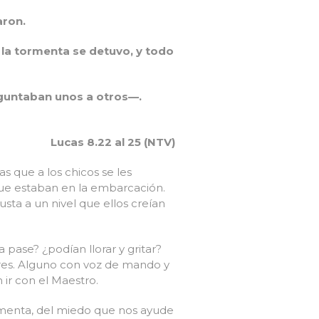
aron.
 la tormenta se detuvo, y todo
guntaban unos a otros—.
Lucas 8.22 al 25 (NTV)
as que a los chicos se les
 que estaban en la embarcación.
sta a un nivel que ellos creían
 pase? ¿podían llorar y gritar?
lares. Alguno con voz de mando y
 ir con el Maestro.
rmenta, del miedo que nos ayude