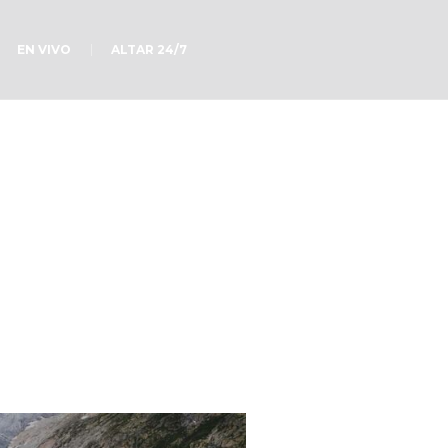
EN VIVO
ALTAR 24/7
as