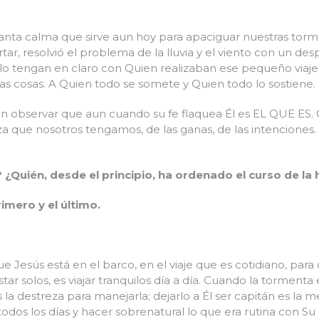
tanta calma que sirve aun hoy para apaciguar nuestras torme
rtar, resolvió el problema de la lluvia y el viento con un de
olo tengan en claro con Quien realizaban ese pequeño viaje
las cosas. A Quien todo se somete y Quien todo lo sostiene.
n observar que aun cuando su fe flaquea Él es EL QUE ES. Q
 que nosotros tengamos, de las ganas, de las intenciones. 
 ¿Quién, desde el principio, ha ordenado el curso de la 
rimero y el último.
 Jesús está en el barco, en el viaje que es cotidiano, para
star solos, es viajar tranquilos día a día. Cuando la torment
destreza para manejarla; dejarlo a Él ser capitán es la mej
todos los días y hacer sobrenatural lo que era rutina con Su