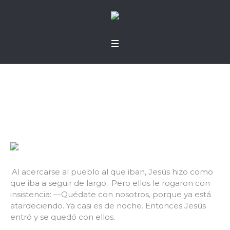
Detenerse
Al acercarse al pueblo al que iban, Jesús hizo como
que iba a seguir de largo.
Pero ellos le rogaron con
insistencia: —Quédate con nosotros, porque ya está
atardeciendo. Ya casi es de noche. Entonces Jesús
entró y se quedó con ellos.