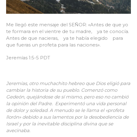
Me llegó este mensaje del SEÑOR: «Antes de que yo
te formara en el vientre de tu madre, ya te conocía.
Antes de que nacieras, ya te había elegido para
que fueras un profeta para las naciones».
Jeremías 1:5-5 PDT
Jeremías, otro muchachito hebreo que Dios eligió para
cambiar la historia de su pueblo. Comenzó como
Gedeón, quejándose de sí mismo, pero eso no cambió
la opinión del Padre. Experimentó una vida personal
de dolor y soledad. A menudo se le llama el «profeta
llorón» debido a sus lamentos por la desobediencia de
Israel y por la inevitable disciplina divina que se
avecinaba.