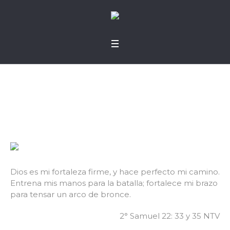
Entrenamiento
Dios es mi fortaleza firme, y hace perfecto mi camino.
Entrena mis manos para la batalla; fortalece mi brazo
para tensar un arco de bronce.
2° Samuel 22: 33 y 35 NTV