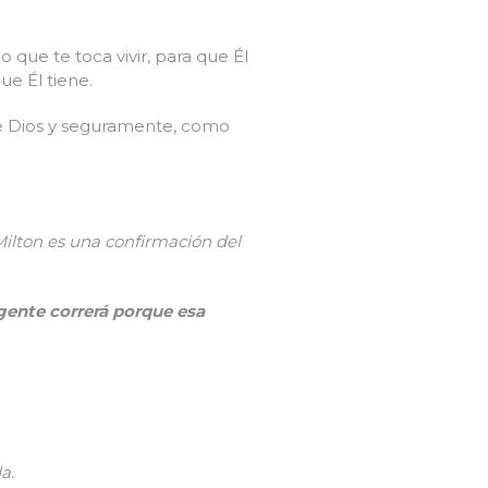
 que te toca vivir, para que Él
ue Él tiene.
de Dios y seguramente, como
ilton es una confirmación del
 gente correrá porque esa
a.