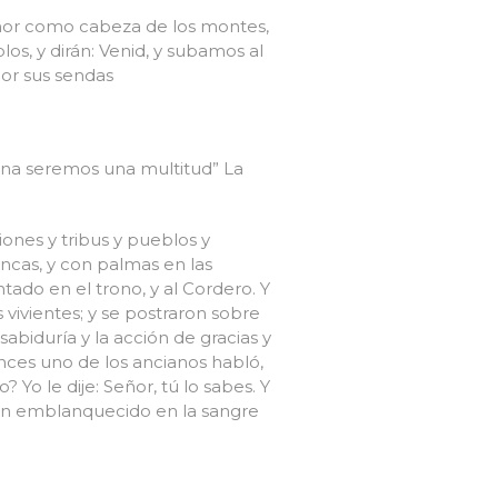
eñor como cabeza de los montes,
os, y dirán: Venid, y subamos al
por sus sendas
ana seremos una multitud” La
iones y tribus y pueblos y
ancas, y con palmas en las
ado en el trono, y al Cordero. Y
 vivientes; y se postraron sobre
sabiduría y la acción de gracias y
tonces uno de los ancianos habló,
Yo le dije: Señor, tú lo sabes. Y
s han emblanquecido en la sangre