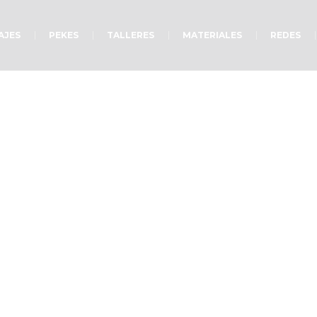
AJES
PEKES
TALLERES
MATERIALES
REDES
Hoy y el futuro