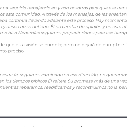
r ha seguido trabajando en y con nosotros para que esa tra
os esta comunidad. A través de los mensajes, de las enseñan
s Papá continúa llevando adelante este proceso. Hay momento
o y deseo no se detiene. Él no cambia de opinión y en este 
 como hizo Nehemías seguimos preparándonos para ese tiempo
e que esta visión se cumpla; pero no dejará de cumplirse.
nto preciso.
estra fe, seguimos caminado en esa dirección, no queremos s
en los tiempos bíblicos Él reitera Su promesa más de una vez
mientras reparamos, reedificamos y reconstruimos no la per