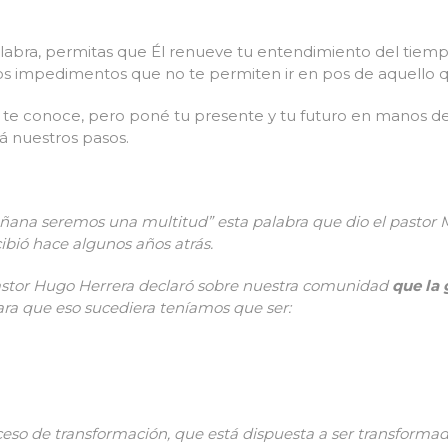
alabra, permitas que Él renueve tu entendimiento del tiempo
los impedimentos que no te permiten ir en pos de aquello q
to te conoce, pero poné tu presente y tu futuro en manos 
rá nuestros pasos.
ñana seremos una multitud” esta palabra que dio el pastor M
ecibió hace algunos años atrás.
astor Hugo Herrera declaró sobre nuestra comunidad
q
ue la
ara que eso sucediera teníamos que ser:
ceso de transformación, que está dispuesta a ser transformad