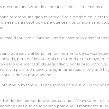
s presenta una visión de esperanza celestial maravillosa.
ñana seremos una gran multitud” Eso sucederá en la eterni
romesa para nosotros y para que seamos una gran multit
po.
to está dispuesto a caminar junto a nosotros y enseñarnos a 
rabino que servía al Señor, en un momento de su vida estab
a nevada, pero el frío que tenía en su interior era mayor q
do y salió el encargado de seguridad y por le preguntó: “¿qu
ana voy a pasar de nuevo y preguntame quién soy y qué h
nar a la deriva por la noche.
tarnos lo mismo ¿Quiénes somos para que el Señor nos 
pidiendo sino adorando, a veces callando. Atravesamos si
adorar a Dios que es soberano para que Él manifieste su 