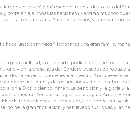
s tiempos, que será confirmado el monte de la casa del S
s, y correrán a él todas las naciones.Y vendrán muchos puebl
Dios de Jacob; y nos enseñará sus caminos, y caminaremos 
dije hace unos domingos “Hoy somos una gran familia, mañ
una gran multitud, la cual nadie podía contar, de todas nac
 trono y en la presencia del Cordero, vestidos de ropas bl
ciendo: La salvación pertenece a nuestro Dios que está sent
alrededor del trono, y de los ancianos y de los cuatro seres
doraron a Dios, diciendo: Amén. La bendición y la gloria y la 
a, sean a nuestro Dios por los siglos de los siglos. Amén. En
idos de ropas blancas, ¿quiénes son, y de dónde han venido? 
 salido de la gran tribulación, y han lavado sus ropas, y la