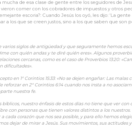
mucha de esa clase de gente entre los seguidores de Jesú
, lo vieron comer con los cobradores de impuestos y otros p
mejante escoria?: Cuando Jesús los oyó, les dijo: ‘La gente
ar a los que se creen justos, sino a los que saben que son 
ne varios siglos de antigüedad y que seguramente hemos esc
me con quién andas y te diré quién eres». Algunos proverbio
elaciones cercanas, como es el caso
de Proverbios 13:20: «Cam
n dificultades».
epto en 1° Corintios 15:33: «No se dejen engañar: Las mala
de reforzar en 2° Corintios 6:14 cuando nos insta a no asoci
arte nuestra fe.
 bíblicos, nuestro énfasis de estos días no tiene que ver con 
re con personas que tienen valores distintos a los nuestros. 
cada corazón que nos sea posible, y para ello hemos elegid
mos dejar de mirar a Jesús. Sus movimientos, sus actitudes y