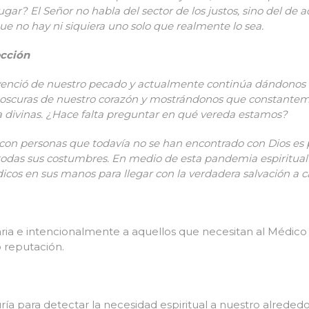
ar? El Señor no habla del sector de los justos, sino del de a
e no hay ni siquiera uno solo que realmente lo sea.
ección
onvenció de nuestro pecado y actualmente continúa dándonos
s oscuras de nuestro corazón y mostrándonos que constante
ia divinas. ¿Hace falta preguntar en qué vereda estamos?
on personas que todavía no se han encontrado con Dios es pa
 todas sus costumbres. En medio de esta pandemia espiritual
cos en sus manos para llegar con la verdadera salvación a 
ia e intencionalmente a aquellos que necesitan al Médico 
 reputación.
ría para detectar la necesidad espiritual a nuestro alrededo