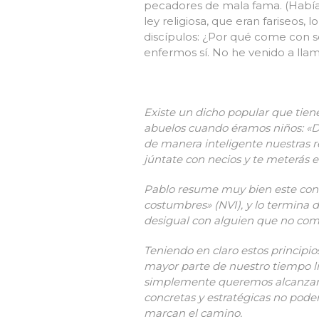
pecadores de mala fama. (Había 
ley religiosa, que eran fariseos
discípulos: ¿Por qué come con se
enfermos sí. No he venido a llam
Existe un dicho popular que tie
abuelos cuando éramos niños: «Di
de manera inteligente nuestras r
júntate con necios y te meterás e
Pablo resume muy bien este conc
costumbres» (NVI), y lo termina 
desigual con alguien que no comp
Teniendo en claro estos principios
mayor parte de nuestro tiempo lib
simplemente queremos alcanzar a 
concretas y estratégicas no pode
marcan el camino.