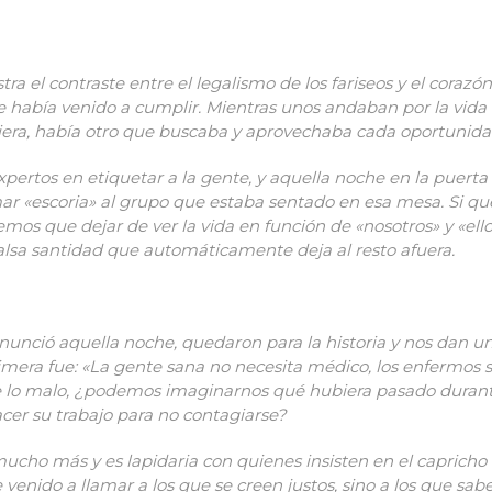
ra el contraste entre el legalismo de los fariseos y el corazón
ue había venido a cumplir. Mientras unos andaban por la vid
iera, había otro que buscaba y aprovechaba cada oportunidad
xpertos en etiquetar a la gente, y aquella noche en la puerta 
ar «escoria» al grupo que estaba sentado en esa mesa. Si q
emos que dejar de ver la vida en función de «nosotros» y «ello
lsa santidad que automáticamente deja al resto afuera.
onunció aquella noche, quedaron para la historia y nos dan 
primera fue: «La gente sana no necesita médico, los enfermos
 lo malo, ¿podemos imaginarnos qué hubiera pasado durante
er su trabajo para no contagiarse?
ucho más y es lapidaria con quienes insisten en el capricho
he venido a llamar a los que se creen justos, sino a los que s