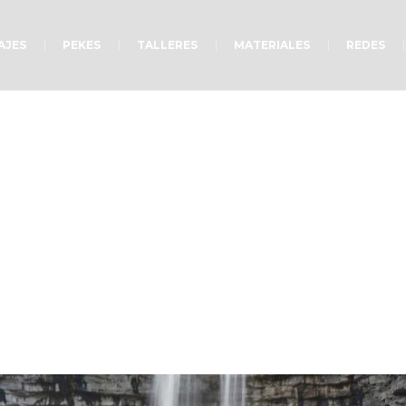
AJES
PEKES
TALLERES
MATERIALES
REDES
 necesidad de un méd