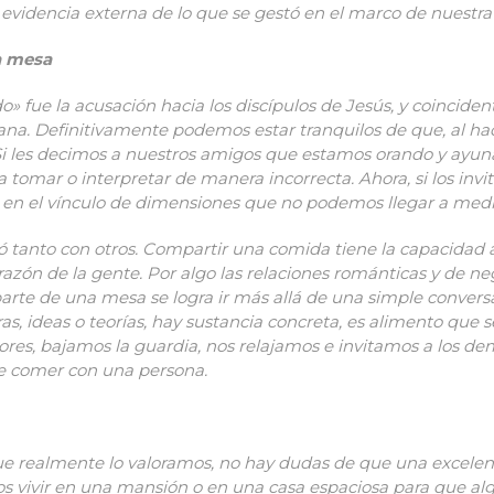
a evidencia externa de lo que se gestó en el marco de nuestra
a mesa
 fue la acusación hacia los discípulos de Jesús, y coinciden
a. Definitivamente podemos estar tranquilos de que, al ha
 Si les decimos a nuestros amigos que estamos orando y ayun
n a tomar o interpretar de manera incorrecta. Ahora, si los 
 en el vínculo de dimensiones que no podemos llegar a medi
có tanto con otros. Compartir una comida tiene la capacidad
corazón de la gente. Por algo las relaciones románticas y de 
arte de una mesa se logra ir más allá de una simple conversa
, ideas o teorías, hay sustancia concreta, es alimento que se 
ores, bajamos la guardia, nos relajamos e invitamos a los dem
 comer con una persona.
e realmente lo valoramos, no hay dudas de que una excelen
os vivir en una mansión o en una casa espaciosa para que alg