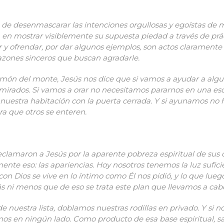
de desenmascarar las intenciones orgullosas y egoístas de m
en mostrar visiblemente su supuesta piedad a través de prác
ar y ofrendar, por dar algunos ejemplos, son actos clarament
azones sinceros que buscan agradarle.
rmón del monte, Jesús nos dice que si vamos a ayudar a algu
mirados. Si vamos a orar no necesitamos pararnos en una es
n nuestra habitación con la puerta cerrada. Y si ayunamos no
 que otros se enteren.
 reclamaron a Jesús por la aparente pobreza espiritual de sus
nte eso: las apariencias. Hoy nosotros tenemos la luz sufic
on Dios se vive en lo íntimo como Él nos pidió, y lo que lue
ás ni menos que de eso se trata este plan que llevamos a cab
 nuestra lista, doblamos nuestras rodillas en privado. Y si 
os en ningún lado. Como producto de esa base espiritual, sal