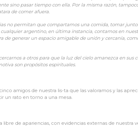
gente sino pasar tiempo con ella. Por la misma razón, tampoc
atara de comer afuera.
ncias no permitan que compartamos una comida, tomar junto
 cualquier argentino, en última instancia, contamos en nuest
ra de generar un espacio amigable de unión y cercanía, como
cercarnos a otros para que la luz del cielo amanezca en sus 
otiva son propósitos espirituales.
cinco amigos de nuestra lis-ta que las valoramos y las apr
tir un rato en torno a una mesa.
libre de apariencias, con evidencias externas de nuestra ve