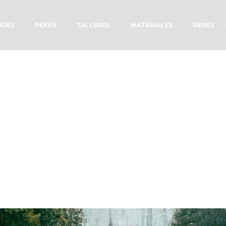
AJES
PEKES
TALLERES
MATERIALES
REDES
Libres de apariencia