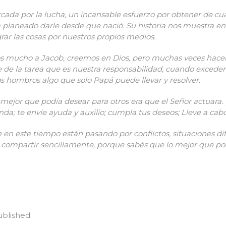
rcada por la lucha, un incansable esfuerzo por obtener de c
 planeado darle desde que nació. Su historia nos muestra e
grar las cosas por nuestros propios medios.
os mucho a Jacob, creemos en Dios, pero muchas veces hac
te de la tarea que es nuestra responsabilidad, cuando exced
 hombros algo que solo Papá puede llevar y resolver.
o mejor que podía desear para otros era que el Señor actuara.
nda; te envíe ayuda y auxilio; cumpla tus deseos; Lleve a cabo
 este tiempo están pasando por conflictos, situaciones difíc
compartir sencillamente, porque sabés que lo mejor que pod
ublished.