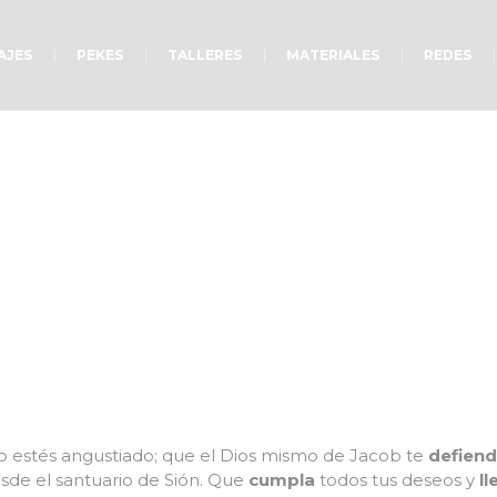
AJES
PEKES
TALLERES
MATERIALES
REDES
Los mejores deseos
 estés angustiado; que el Dios mismo de Jacob te
defiend
sde el santuario de Sión. Que
cumpla
todos tus deseos y
ll