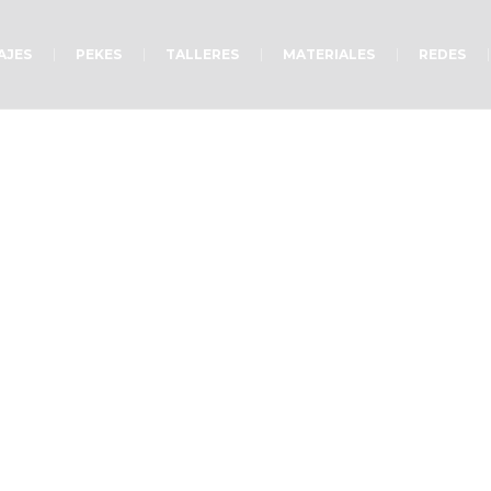
AJES
PEKES
TALLERES
MATERIALES
REDES
Muéstrame tu rostro