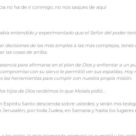
ncia no ha de ir conmigo, no nos saques de aquí
abía entendido y experimentado que el Señor del poder tenía
decisiones de las más simples a las más complejas, tenés 
ar las cosas de arriba.
resencia para
afirmarse en el plan de Dios y enfrentar a un pu
 compromiso con su siervo le permitió ver sus espaldas. Hoy 
as las herramientas para cumplir con nuestra propia misión.
os hijos de Dios recibimos lo que Moisés pidió…
 Espíritu Santo descienda sobre ustedes; y serán mis testigo
 Jerusalén, por toda Judea, en Samaria y hasta los lugares m
a los cielos, la más tremenda promesa se cumplió y los após