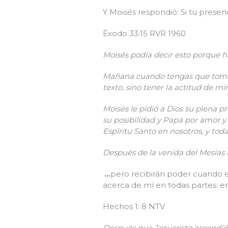
Y Moisés respondió: Si tu prese
Éxodo 33:15 RVR 1960
Moisés podía decir esto porque h
Mañana cuando tengas que tomar 
texto, sino tener la actitud de mir
Moisés le pidió a Dios su plena p
su posibilidad y Papá por amor y
Espíritu Santo en nosotros, y tod
Después de la venida del Mesías l
…
pero recibirán poder cuando el
acerca de mí en todas partes: en
Hechos 1: 8 NTV
Después que Jesucristo ascendió 