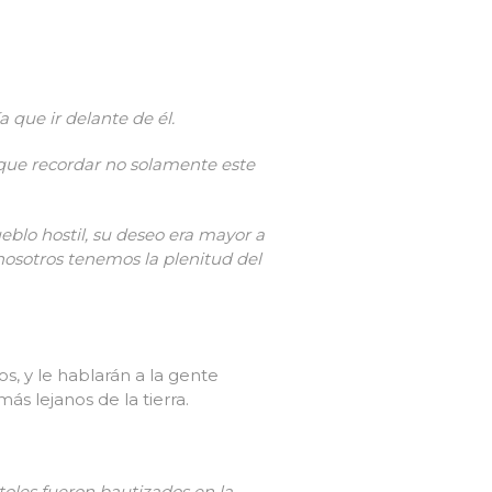
 que ir delante de él.
que recordar no solamente este
eblo hostil, su deseo era mayor a
nosotros tenemos la plenitud del
s, y le hablarán a la gente
ás lejanos de la tierra.
toles fueron bautizados en la