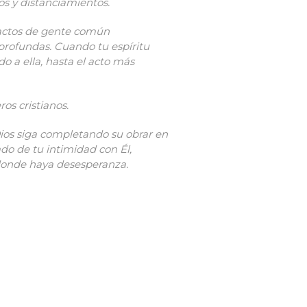
s y distanciamientos.
 actos de gente común
profundas. Cuando tu espíritu
o a ella, hasta el acto más
os cristianos.
Dios siga completando su obrar en
ado de tu intimidad con Él,
e donde haya desesperanza.