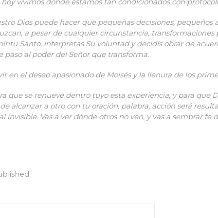
hoy vivimos donde estamos tan condicionados con protocolo
estro Dios puede hacer que pequeñas decisiones, pequeños
zcan, a pesar de cualquier circunstancia, transformaciones 
ritu Santo, interpretas Su voluntad y decidís obrar de acuerd
e paso al poder del Señor que transforma.
ir en el deseo apasionado de Moisés y la llenura de los primer
ra que se renueve dentro tuyo esta experiencia, y para que 
 alcanzar a otro con tu oración, palabra, acción será result
al invisible. Vas a ver dónde otros no ven, y vas a sembrar f
ublished.