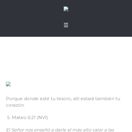
No te distraigas
Porque donde esté tu tesoro, allí estará también tu
corazón.
S. Mateo 6:21 (NVI)
El Señor nos enseñó a darle el más alto valor a las