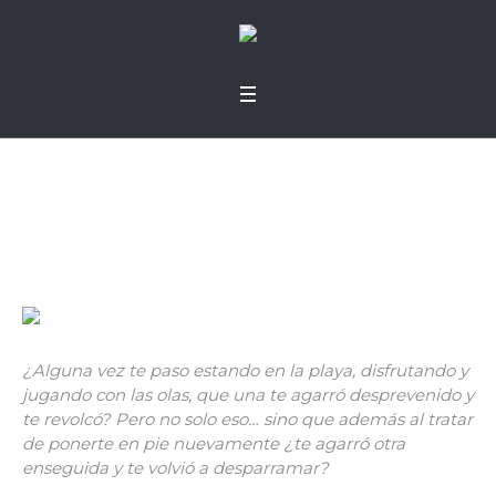
Olas
¿Alguna vez te paso estando en la playa, disfrutando y
jugando con las olas, que una te agarró desprevenido y
te revolcó? Pero no solo eso… sino que además al tratar
de ponerte en pie nuevamente ¿te agarró otra
enseguida y te volvió a desparramar?