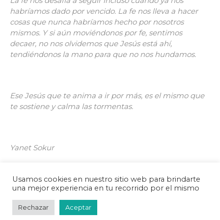
La fe nos desafía a seguir incluso cuando ya nos
habríamos dado por vencido. La fe nos lleva a hacer
cosas que nunca habríamos hecho por nosotros
mismos. Y si aún moviéndonos por fe, sentimos
decaer, no nos olvidemos que Jesús está ahí,
tendiéndonos la mano para que no nos hundamos.
Ese Jesús que te anima a ir por más, es el mismo que
te sostiene y calma las tormentas.
Yanet Sokur
Usamos cookies en nuestro sitio web para brindarte
una mejor experiencia en tu recorrido por el mismo
Rechazar
Aceptar
© 2025 La Casa del Padre | por Jonny Lew •