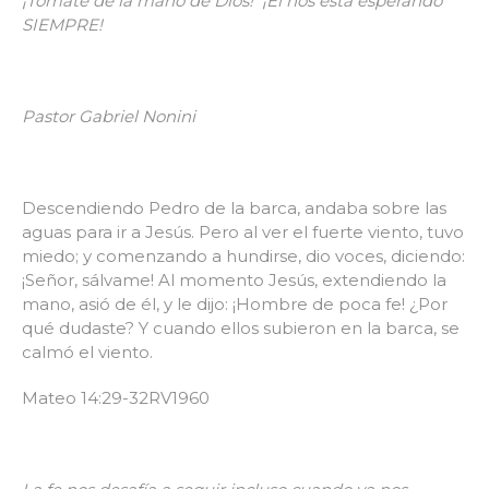
¡Tomate de la mano de Dios! ¡Él nos esta esperando
SIEMPRE!
Pastor Gabriel Nonini
Descendiendo Pedro de la barca, andaba sobre las
aguas para ir a Jesús. Pero al ver el fuerte viento, tuvo
miedo; y comenzando a hundirse, dio voces, diciendo:
¡Señor, sálvame! Al momento Jesús, extendiendo la
mano, asió de él, y le dijo: ¡Hombre de poca fe! ¿Por
qué dudaste? Y cuando ellos subieron en la barca, se
calmó el viento.
Mateo 14:29-32RV1960