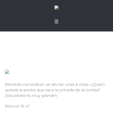
Otra piedra
Mientras caminaban, se decían unas a otras: «¿Quién
quitará la piedra que tapa la entrada de la tumba?
¡Esa piedra es muy grande!»
Marcos 16: 4ª