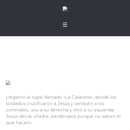
Perdón
Llegaron al lugar llamado «La Calavera», donde los
soldados crucificaron a Jesús y también a los
criminales, uno a su derecha y otro a su izquierda.
Jesús decía: «Padre, perdónalos porque no saben lo
que hacen»