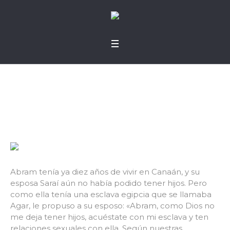
Plan perfecto
Abram tenía ya diez años de vivir en Canaán, y su
esposa Saraí aún no había podido tener hijos. Pero
como ella tenía una esclava egipcia que se llamaba
Agar, le propuso a su esposo: «Abram, como Dios no
me deja tener hijos, acuéstate con mi esclava y ten
relaciones sexuales con ella. Según nuestras