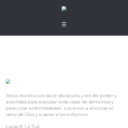
Poder y autoridad
Jesús reunió a sus doce discípulos, y les dio poder y
autoridad para expulsar toda clase de demonios y
para curar enfermedades.
Los envió a anunciar el
reino de Dios y a sanar a los enfermos
Lucas 9: 1-2 TLA