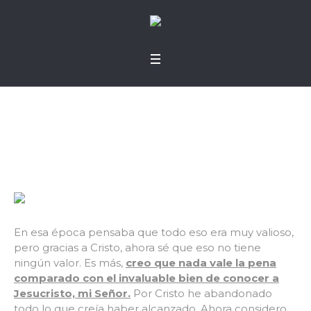
¿Qué persigo?
En esa época pensaba que todo eso era muy valioso,
pero gracias a Cristo, ahora sé que eso no tiene
ningún valor. Es más,
creo que nada vale la pena
comparado con el invaluable bien de conocer a
Jesucristo, mi Señor.
Por Cristo he abandonado
todo lo que creía haber alcanzado. Ahora considero