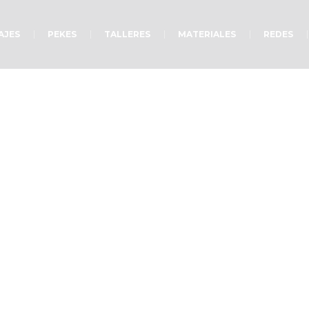
AJES
PEKES
TALLERES
MATERIALES
REDES
Sabiduría