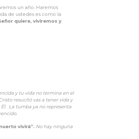
edaremos un año. Haremos
vida de ustedes es como la
 Señor quiere, viviremos y
encida y tu vida no termina en el
risto resucitó vas a tener vida y
n Él. La tumba ya no representa
vencido.
muerto vivirá”.
N
o hay ninguna