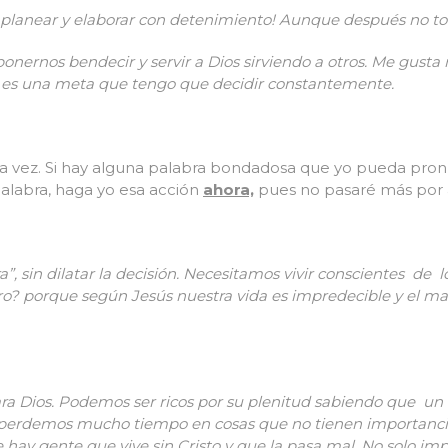
lanear y elaborar con detenimiento! Aunque después no t
oponernos bendecir y servir a Dios sirviendo a otros. Me gusta
ez es una meta que tengo que decidir constantemente.
a vez. Si hay alguna palabra bondadosa que yo pueda pron
palabra, haga yo esa acción
ahora,
pues no pasaré más por 
”, sin dilatar la decisión.
Necesitamos vivir conscientes de l
tro? porque según Jesús nuestra vida es impredecible y el 
ra Dios. Podemos ser ricos por su plenitud sabiendo que un 
 perdemos
mucho tiempo en cosas que no tienen importanci
ay gente que vive sin Cristo y que la pasa mal. No solo impo