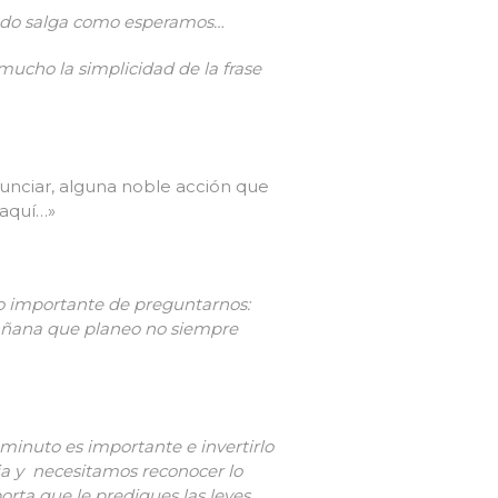
odo salga como esperamos…
 mucho la simplicidad de la frase
unciar, alguna noble acción que
aquí…»
o importante de preguntarnos:
mañana que planeo no siempre
minuto es importante e invertirlo
a y necesitamos reconocer lo
rta que le prediques las leyes