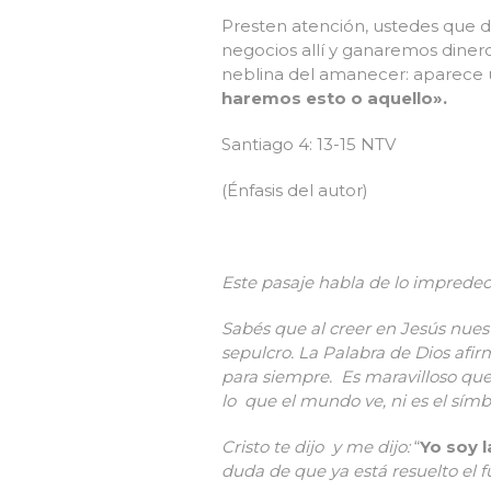
Presten atención, ustedes que 
negocios allí y ganaremos diner
neblina del amanecer: aparece u
haremos esto o aquello».
Santiago 4: 13-15 NTV
(Énfasis del autor)
Este pasaje habla de lo impredeci
Sabés que al creer en Jesús nuest
sepulcro. La Palabra de Dios afir
para siempre.
Es maravilloso que
lo que el mundo ve, ni es el símbo
Cristo te dijo y me dijo:
“
Yo soy l
duda de que ya está resuelto el 