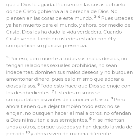
que a Dios le agrada. Piensen en las cosas del cielo,
donde Cristo gobierna a la derecha de Dios. No
3-4
piensen en las cosas de este mundo.
Pues ustedes
ya han muerto para el mundo, y ahora, por medio de
Cristo, Dios les ha dado la vida verdadera. Cuando
Cristo venga, también ustedes estarán con él y
compartirán su gloriosa presencia.
5
Por eso, den muerte a todos sus malos deseos; no
tengan relaciones sexuales prohibidas, no sean
indecentes, dominen sus malos deseos, y no busquen
amontonar dinero, pues es lo mismo que adorar a
6
dioses falsos.
Todo esto hace que Dios se enoje con
7
los desobedientes.
Ustedes mismos se
8
comportaban así antes de conocer a Cristo.
Pero
ahora tienen que dejar también todo esto: no se
enojen, no busquen hacer el mal a otros, no ofendan
9
a Dios ni insulten a sus semejantes,
ni se mientan
unos a otros, porque ustedes ya han dejado la vida de
10
pecado
y ahora viven de manera diferente.