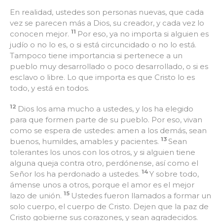
En realidad, ustedes son personas nuevas, que cada
vez se parecen más a Dios, su creador, y cada vez lo
11
conocen mejor.
Por eso, ya no importa si alguien es
judío o no lo es, o si está circuncidado o no lo está.
Tampoco tiene importancia si pertenece a un
pueblo muy desarrollado o poco desarrollado, o si es
esclavo o libre. Lo que importa es que Cristo lo es
todo, y está en todos.
12
Dios los ama mucho a ustedes, y los ha elegido
para que formen parte de su pueblo. Por eso, vivan
como se espera de ustedes: amen a los demás, sean
13
buenos, humildes, amables y pacientes.
Sean
tolerantes los unos con los otros, y si alguien tiene
alguna queja contra otro, perdónense, así como el
14
Señor los ha perdonado a ustedes.
Y sobre todo,
ámense unos a otros, porque el amor es el mejor
15
lazo de unión.
Ustedes fueron llamados a formar un
solo cuerpo, el cuerpo de Cristo. Dejen que la paz de
Cristo gobierne sus corazones, y sean agradecidos.