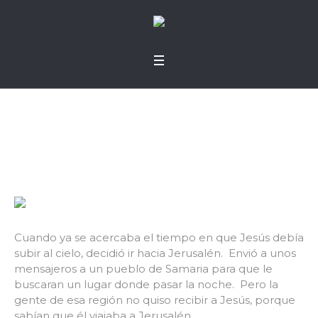
Superiores a mí
Cuando ya se acercaba el tiempo en que Jesús debía
subir al cielo, decidió ir hacia Jerusalén. Envió a unos
mensajeros a un pueblo de Samaria para que le
buscaran un lugar donde pasar la noche. Pero la
gente de esa región no quiso recibir a Jesús, porque
sabían que él viajaba a Jerusalén.