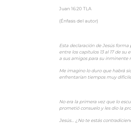
Juan 16:20 TLA
(Énfasis del autor)
Esta declaraci
ó
n de Jes
ú
s forma 
entre los capítulos 13 al 17 de su
a sus amigos para su inminente m
Me imagino lo duro que habrá si
enfrentar
ía
n tiempos muy díficil
No era la primera vez que lo esc
prometió consuelo y les dio la p
Jesús… ¿No te estás contradicien