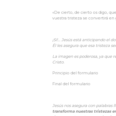
«De cierto, de cierto os digo, qu
vuestra tristeza se convertirá en
¡Sí!… Jes
ú
s est
á
anticipando el dol
É
l les asegura que esa tristeza se
La imagen es poderosa, ya que refl
Cristo.
Principio del formulario
Final del formulario
Jesús nos asegura con palabras ll
transforma nuestras tristezas 