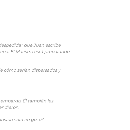
 despedida” que Juan escribe
cena.
El Maestro est
á
preparando
e c
ó
mo ser
ía
n dispersados y
in embargo,
É
l tambi
é
n les
endieron.
ransformar
á
en gozo?