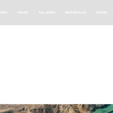
AJES
PEKES
TALLERES
MATERIALES
REDES
Tristeza temporal