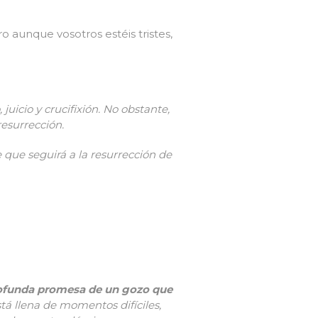
ro aunque vosotros estéis tristes,
juicio y crucifixi
ó
n. No obstante,
resurrecci
ó
n.
e que seguir
á
a la resurrecci
ó
n de
ofunda promesa de un gozo que
tá llena de momentos difíciles,