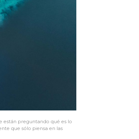
¿Se están preguntando qué es lo
ente que sólo piensa en las