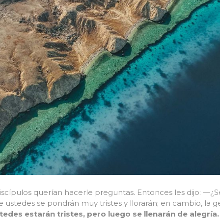
discípulos querían hacerle preguntas. Entonces les dijo: —
 ustedes se pondrán muy tristes y llorarán; en cambio, la g
stedes estarán tristes, pero luego se llenarán de alegría.