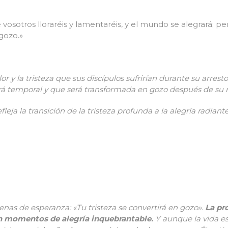
e vosotros lloraréis y lamentaréis, y el mundo se alegrará; pe
 gozo.»
or y la tristeza que sus disc
í
pulos sufrirían durante su arresto, 
r
á
temporal y que ser
á
transformada en gozo despu
é
s de su 
eja la transici
ó
n de la tristeza profunda a la alegr
í
a radiant
enas de esperanza: «Tu tristeza se convertirá en gozo».
La pr
en momentos de alegría inquebrantable.
Y aunque la vida es