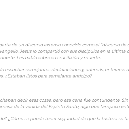
parte de un discurso extenso conocido como el “discurso de
 evangelio. Jesús lo compartió con sus discípulos en la última 
uerte. Les habla sobre su crucifixi
ó
n y muerte.
do escuchar semejantes declaraciones y, además, enterarse d
es. ¿Estaban listos para semejante anticipo?
uchaban decir esas cosas, pero esa cena fue contundente. S
romesa de la venida del Esp
í
ritu Santo, algo que tampoco ent
do? ¿Cómo se puede tener seguridad de que la tristeza se t