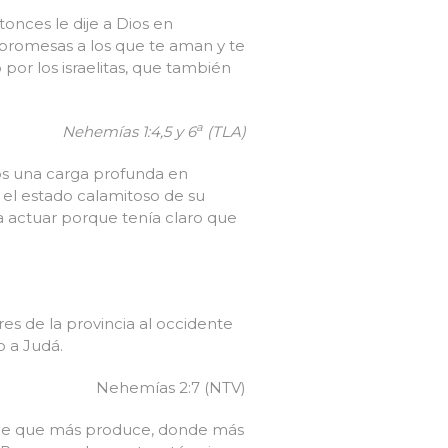
tonces le dije a Dios en
 promesas a los que te aman y te
por los israelitas, que también
a
Nehemías 1:4,5 y 6
(TLA)
s una carga profunda en
 el estado calamitoso de su
a actuar porque tenía claro que
res de la provincia al occidente
o a Judá.
Nehemías 2:7 (NTV)
 sabe que más produce, donde más