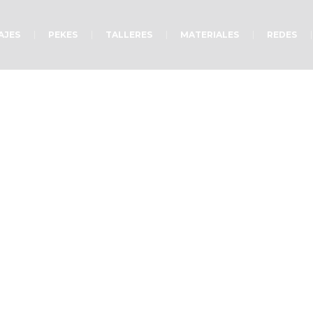
AJES
PEKES
TALLERES
MATERIALES
REDES
reocupación, tres ac