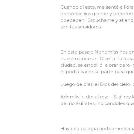
Cuando oí esto, me senté a llorar
oración:
«Dios grande y poderoso
obedecen.
Escúchame y atiende 
son tus servidores.
En este pasaje Nehemías nos e
nuestro corazón. Dice la Palabr
ciudad, se arrodilló a orar per
él podía hacer su parte para que
Luego de orar, el Dios del cielo 
Además le dije al rey: —Si al rey
del río Éufrates, indicándoles qu
Hay una palabra norteamericana 