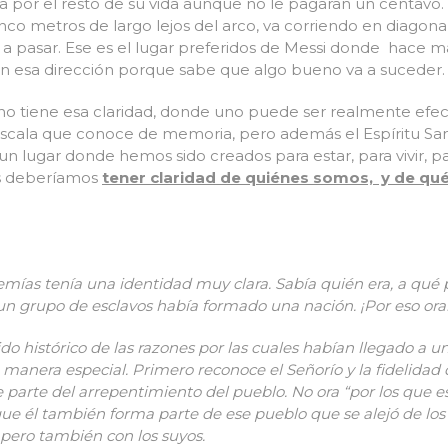
ía por el resto de su vida aunque no le pagaran un centavo
nco metros de largo lejos del arco, va corriendo en diagon
 pasar. Ese es el lugar preferidos de Messi donde hace más
en esa dirección porque sabe que algo bueno va a suceder.
tiene esa claridad, donde uno puede ser realmente efecti
escala que conoce de memoria, pero además el Espíritu San
lugar donde hemos sido creados para estar, para vivir, par
s deberíamos
tener claridad de quiénes somos, y de qu
ías tenía una identidad muy clara. Sabía quién era, a qué p
e un grupo de esclavos había formado una nación. ¡Por eso o
do histórico de las razones por las cuales habían llegado a un
 manera especial. Primero reconoce el Señorío y la fidelidad
 parte del arrepentimiento del pueblo. No ora “por los que est
e él también forma parte de ese pueblo que se alejó de los
, pero también con los suyos.