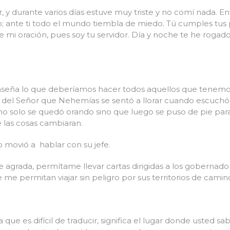
, y durante varios días estuve muy triste y no comí nada. En
; ante ti todo el mundo tiembla de miedo. Tú cumples tus
mi oración, pues soy tu servidor. Día y noche te he rogado 
nseña lo que deberíamos hacer todos aquellos que tenemo
a del Señor que Nehemías se sentó a llorar cuando escuchó
o no solo se quedó orando sino que luego se puso de pie par
 las cosas cambiaran.
lo movió a hablar con su jefe.
 le agrada, permítame llevar cartas dirigidas a los gobernado
e me permitan viajar sin peligro por sus territorios de camin
que es difícil de traducir, significa el lugar donde usted