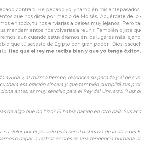
ado contra ti. He pecado yo, y también mis antepasados
tos que nos diste por medio de Moisés.
Acuérdate de lo q
mos en todo, tú nos enviarías a países muy lejanos.
Pero ta
mandamientos nos volverías a reunir. También dijiste que tú
remos, aun cuando estuviéramos en los lugares más lejano
blo que tú sacaste de Egipto con gran poder. Dios, escucha
rte.
Haz que el rey me reciba bien y que yo tenga éxito».
o ayuda y, al mismo tiempo, reconoce su pecado y el de sus
scuchará esa oración sincera y que también cumplirá sus pro
na antes, es muy sencillo para el Rey del Universo. “Haz q
s de algo que no hizo? Él había nacido en otro país. Sus ac
 su dolor por el pecado es la señal distintiva de la obra del Es
carnos o negar nuestros errores es una tendencia humana na