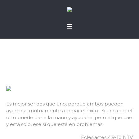
Vulnerables
Es mejor ser dos que uno, porque ambos pueden
ayudarse mutuamente a lograr el éxito. Si uno cae, el
otro puede darle la mano y ayudarle; pero el que cae
y está solo, ese sí que está en problemas.
Eclesiastes 4:9-10 NTV