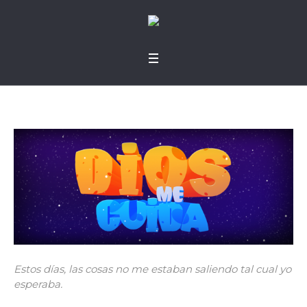
Estos días, las cosas no me estaban saliendo tal cual yo
esperaba.