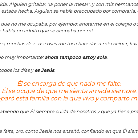
da. Alguien gritaba: “¡a poner la mesa!”, y con mis hermanos
 estaba hecha. Alguien se había preocupado por comprarla, co
 que no me ocupaba, por ejemplo: anotarme en el colegio o s
e había un adulto que se ocupaba por mí.
s, muchas de esas cosas me toca hacerlas a mí: cocinar, lavar
lgo muy importante:
ahora tampoco estoy sola
.
odos los días y
es
Jesús
.
Él se encarga de que nada me falte.
Él se ocupa de que me sienta amada siempre.
eparó esta familia con la que vivo y comparto mi
, sabiendo que Él siempre cuida de nosotros y que ya tiene p
falta, oro, como Jesús nos enseñó, confiando en que Él siem