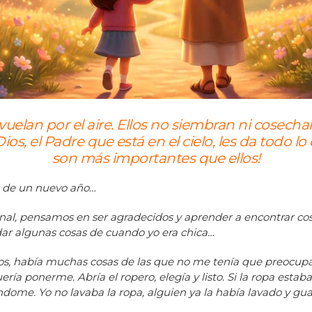
 vuelan por el aire. Ellos no siembran ni cosecha
os, el Padre que está en el cielo, les da todo lo
son más importantes que ellos!
o de un nuevo año…
al, pensamos en ser agradecidos y aprender a encontrar cosas
dar algunas cosas de cuando yo era chica…
s, había muchas cosas de las que no me tenía que preocupa
a ponerme. Abría el ropero, elegía y listo. Si la ropa estaba s
ndome. Yo no lavaba la ropa, alguien ya la había lavado y gu