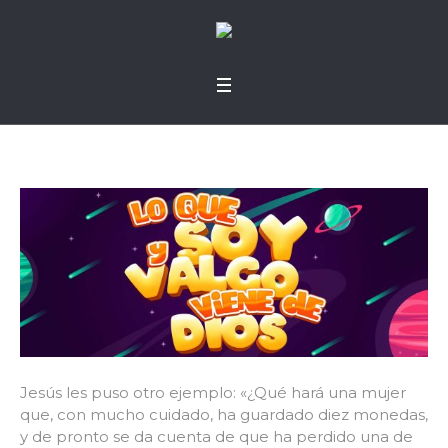
Jesús les puso otro ejemplo: «¿Qué hará una mujer
que, con mucho cuidado, ha guardado diez monedas,
y de pronto se da cuenta de que ha perdido una de