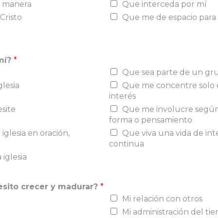
i manera
Que interceda por mí
Cristo
Que me de espacio para s
 mí?
*
Que sea parte de un gr
glesia
Que me concentre solo e
interés
site
Que me involucre según 
forma o pensamiento
iglesia en oración,
Que viva una vida de int
continua
 iglesia
esito crecer y madurar?
*
Mi relación con otros
Mi administración del ti