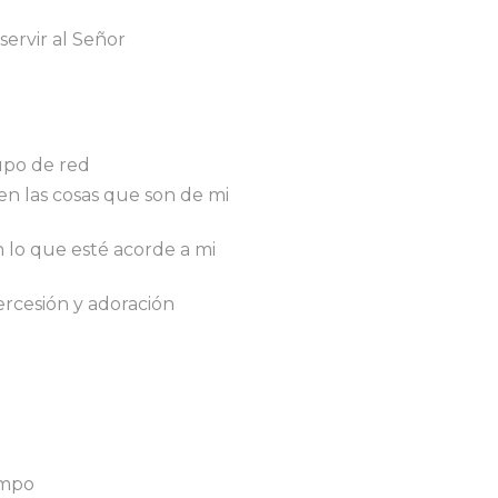
ervir al Señor
upo de red
n las cosas que son de mi
lo que esté acorde a mi
ercesión y adoración
empo