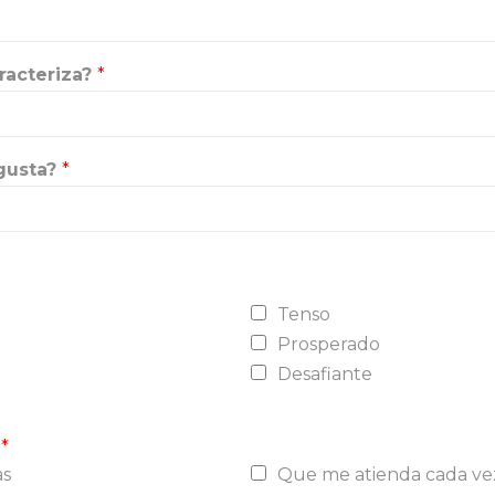
aracteriza?
*
gusta?
*
Tenso
Prosperado
Desafiante
?
*
as
Que me atienda cada ve