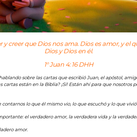
 y creer que Dios nos ama. Dios es amor, y el qu
Dios y Dios en él.
1° Juan 4: 16 DHH
lando sobre las cartas que escribió Juan, el apóstol, amig
 cartas están en la Biblia? ¡Sí! Están ahí para que nosotros
ntarnos lo que él mismo vio, lo que escuchó y lo que vivió
portante: el verdadero amor, la verdadera vida y la verdade
rdadero amor.