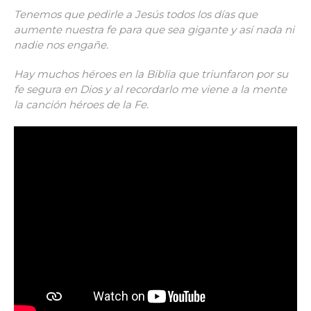
Tenemos que pedirle a Jesús todos los días que
aumente nuestra fe para que sea gigante y así nada ni
nadie nos engañe.
Hay muchos héroes en la Biblia que triunfaron por su
fe segura en Dios y al recordarlo me viene a la mente
la canción héroes de la Fe.