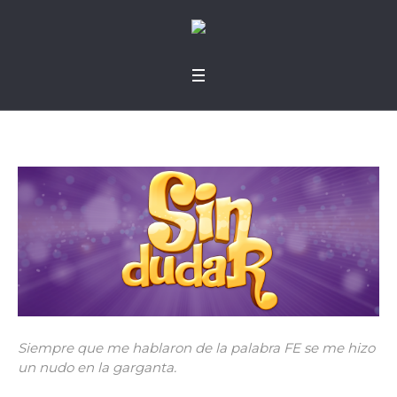
Siempre que me hablaron de la palabra FE se me hizo
un nudo en la garganta.