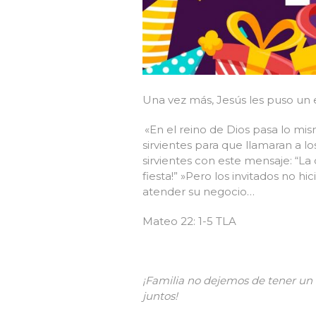
Una vez más, Jesús les puso un ej
«En el reino de Dios pasa lo mis
sirvientes para que llamaran a los 
sirvientes con este mensaje: “La
fiesta!” »Pero los invitados no hi
atender su negocio…
Mateo 22: 1-5 TLA
¡Familia no dejemos de tener un t
juntos!