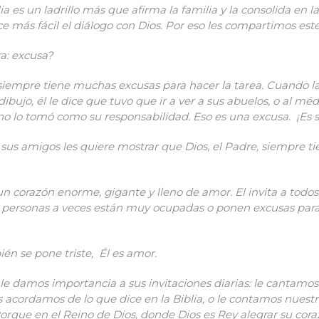
 es un ladrillo más que afirma la familia y la consolida en la
e más fácil el diálogo con Dios. Por eso les compartimos est
a: excusa?
siempre tiene muchas excusas para hacer la tarea. Cuando l
dibujo, él le dice que tuvo que ir a ver a sus abuelos, o al mé
o lo tomó como su responsabilidad. Eso es una excusa. ¡Es s
 sus amigos les quiere mostrar que Dios, el Padre, siempre t
 un corazón enorme, gigante y lleno de amor. El invita a tod
s personas a veces están muy ocupadas o ponen excusas para 
ién se pone triste, Él es amor.
e damos importancia a sus invitaciones diarias: le cantamo
acordamos de lo que dice en la Biblia, o le contamos nuestr
orque en el Reino de Dios, donde Dios es Rey alegrar su cora