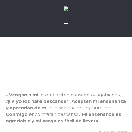
Cansados y agobiad
os
»
Vengan a mí
los que estén cansados y agobiados,
que
yo los haré descansar
.
Acepten mi enseñanza
y aprendan de mí
que soy paciente y humilde.
Conmigo
encontrarán descanso
.
Mi enseñanza es
agradable y mi carga es fácil de llevar».