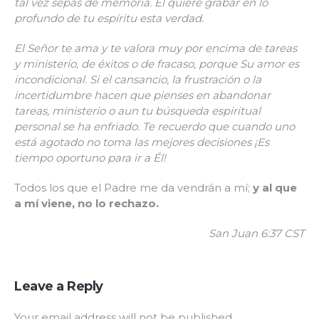
tal vez sepas de memoria. Él quiere grabar en lo
profundo de tu espíritu esta verdad.
El Señor te ama y te valora muy por encima de tareas
y ministerio, de éxitos o de fracaso, porque Su amor es
incondicional. Si el cansancio, la frustración o la
incertidumbre hacen que pienses en abandonar
tareas, ministerio o aun tu búsqueda espiritual
personal se ha enfriado. Te recuerdo que cuando uno
está agotado no toma las mejores decisiones ¡Es
tiempo oportuno para ir a Él!
Todos los que el Padre me da vendrán a mí;
y al que
a mí viene, no lo rechazo.
San Juan 6:37 CST
Leave a Reply
Your email address will not be published.