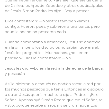
que llamaban el Gemelo, Natanael, que era de Caná
de Galilea, los hijos de Zebedeo y otros dos discípulos
de Jesús. Simón Pedro les dijo: —Voy a pescar.
Ellos contestaron: —Nosotros también vamos
contigo. Fueron, pues, y subieron a una barca; pero
aquella noche no pescaron nada.
Cuando comenzaba a amanecer, Jesús se apareció
en la orilla, pero los discípulos no sabían que era él.
Jesús les preguntó: —Muchachos, ¿no tienen
pescado? Ellos le contestaron: —No.
Jesús les dijo: —Echen la red a la derecha de la barca,
y pescarán.
Así lo hicieron, y después no podían sacar la red por
los muchos pescados que tenía.Entonces el discípulo
a quien Jesús quería mucho, le dijo a Pedro: —¡Es el
Señor! Apenas oyó Simón Pedro que era el Señor, se
vistió, porque estaba sin ropa, y se tiró al agua. Los