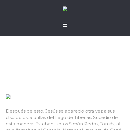
El desayuno está list
o
Después de esto, Jesús se apareció otra vez a sus
discípulos, a orillas del Lago de Tiberias. Sucedió de
esta manera: Estaban juntos Simón Pedro, Tomás, al