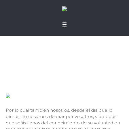
Paciencia sobrenatu
ral
Por lo cual también nosotros, desde el día que lo
oímos, no cesamos de orar por vosotros, y de pedir
que seáis llenos del conocimiento de su voluntad en