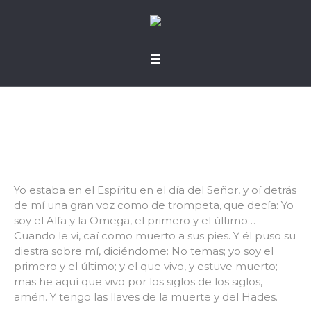
Su mano en mí
Yo estaba en el Espíritu en el día del Señor, y oí detrás
de mí una gran voz como de trompeta,
que decía: Yo
soy el Alfa y la Omega, el primero y el último…
Cuando le vi, caí como muerto a sus pies. Y él puso su
diestra sobre mí, diciéndome: No temas; yo soy el
primero y el último; y el que vivo, y estuve muerto;
mas he aquí que vivo por los siglos de los siglos,
amén. Y tengo las llaves de la muerte y del Hades.