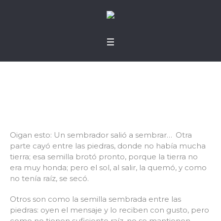
Tierra pedregosa
Oigan esto: Un sembrador salió a sembrar…
Otra
parte cayó entre las piedras, donde no había mucha
tierra; esa semilla brotó pronto, porque la tierra no
era muy honda; pero el sol, al salir, la quemó, y como
no tenía raíz, se secó.
Otros son como la semilla sembrada entre las
piedras: oyen el mensaje y lo reciben con gusto, pero
como no tienen suficiente raíz, no se mantienen