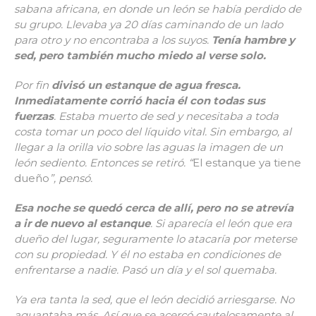
sabana africana, en donde un león se había perdido de
su grupo. Llevaba ya 20 días caminando de un lado
para otro y no encontraba a los suyos.
Tenía hambre y
sed, pero también mucho miedo al verse solo.
Por fin
divisó un estanque de agua fresca.
Inmediatamente corrió hacia él con todas sus
fuerzas
. Estaba muerto de sed y necesitaba a toda
costa tomar un poco del líquido vital. Sin embargo, al
llegar a la orilla vio sobre las aguas la imagen de un
león sediento. Entonces se retiró. “
El estanque ya tiene
dueño
”, pensó.
Esa noche se quedó cerca de allí, pero no se atrevía
a ir de nuevo al estanque
. Si aparecía el león que era
dueño del lugar, seguramente lo atacaría por meterse
con su propiedad. Y él no estaba en condiciones de
enfrentarse a nadie. Pasó un día y el sol quemaba.
Ya era tanta la sed, que el león decidió arriesgarse. No
aguantaba más. Así que se acercó cautelosamente al